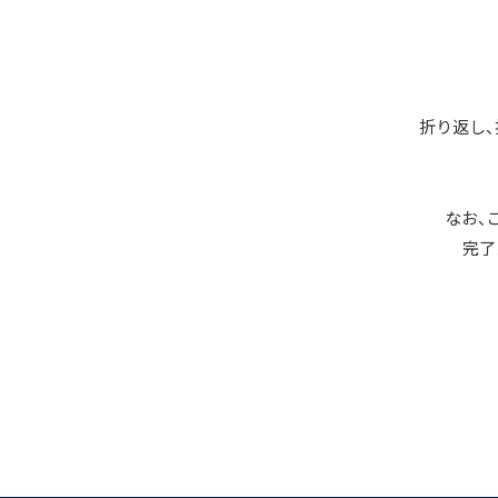
折り返し
なお、
完了