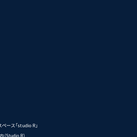
ース「studio R」
Studio R）